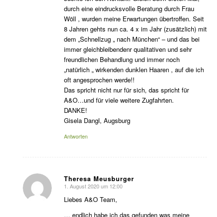
durch eine eindrucksvolle Beratung durch Frau
Wöll , wurden meine Erwartungen übertroffen. Seit
8 Jahren gehts nun ca. 4 x im Jahr (zusätzlich) mit
dem „Schnellzug „ nach München“ – und das bei
immer gleichbleibendenr qualitativen und sehr
freundlichen Behandlung und immer noch
„natürlich „ wirkenden dunklen Haaren , auf die ich
oft angesprochen werde!!
Das spricht nicht nur für sich, das spricht für
A&O…und für viele weitere Zugfahrten.
DANKE!
Gisela Dangl, Augsburg
Antworten
Theresa Meusburger
1. August 2020 um 12:00
sagte:
Liebes A&O Team,
… endlich habe ich das gefunden was meine