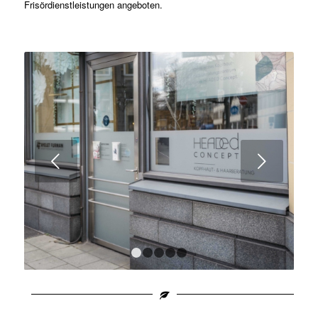
Frisördienstleistungen angeboten.
Weiter
1
2
3
4
5