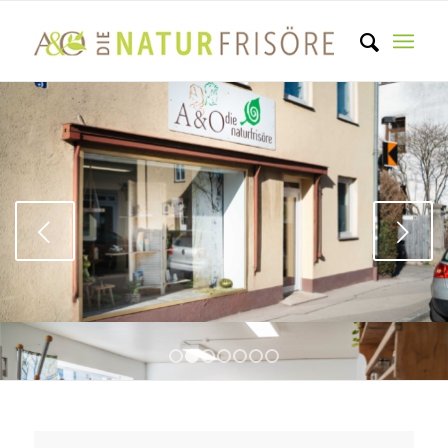
Weiter
1
2
3
4
5
6
7